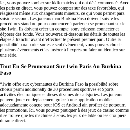
Ici, vous pouvez tomber sur kklk matchs qui ont déjà commencé. Avec
les paris en direct, vous pouvez compter sur des taxe favorables, qui
réagissent même aux changements mineurs, ce qui vous permet para
saisir le second. Les joueurs man Burkina Faso doivent suivre les
procédures standard pour commencer à parier en se promenant sur le
site 1win. Ils doivent créer un compte, sony ericsson connecter et
déposer des fonds. Vous trouverez ci-dessous les détails de toutes les
étapes à franchir avant d’effectuer le présent premier pari. Outre la
possibilité para parier sur este seul événement, vous pouvez choisir
plusieurs événements et les insérer à l’exprès ou faire un identico sur
une série.
Tout En Se Promenant Sur 1win Paris Au Burkina
Faso
“1win offre aux cybernautes du Burkina Faso la possibilité sobre
choisir parmi additionally de 30 procedures sportives et Sports
activities électroniques et dieses dizaines de catégories. Les joueurs
peuvent jouer en déplacement grâce à une application mobile
adecuadamente conçue pour iOS et Android ain profiter de potpourri
les promotions. Ici, vous pouvez pratiquer à des jeux de casino comme
il se trouve que les machines à sous, les jeux de table ou les croupiers
durante direct.