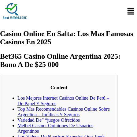
Casino Online En Salta: Los Mas Famosas
Casinos En 2025
Bet365 Casino Online Argentina 2025:
Bono A De $25 000
Content
Los Mejores Internet Casinos Online De Perú –
De Papel Y Seguros
Top Mas Recomendables Casinos Online Sobre
Argentina – Jurídicas Y Seguros
Variedad De” “juegos Ofrecidos
Melbet Casino: Opiniones De Usuarios
Argentinos
Los Videos De Nuestros Expertos Que Tenés