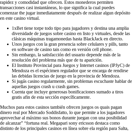
rapidez y comodidad que ofrecen. Estos monederos permiten
transacciones casi instantáneas, lo que significa la cual puedes
comenzar the jugar inmediatamente después de realizar algun depósito
en este casino virtual.
1xBet tiene torpe todo tipo para jugadores y destina una amplia
diversidade de juegos sobre casino en listo y virtuales, desde las
clásicas máquinas tragamonedas hasta BlackJack en directo.
Unos juegos con la gran presencia sobre celulares y pills, tanto
en software de casino tais como en versión cell phone.
Sin embargo, la satisfacción del usuario depende más de la
resolución del problema más que de tu aparición.
El Instituto Provincial para Juegos y Internet casinos (IPJyC) de
Mendoza es el espécimen regulador que se encarga de rendirse
las debidas licencias de juego en la provincia de Mendoza.
Si jugás casino regularmente, sin problemas escuchaste hablar de
aquellas juegos crash u crash games.
Cuenta que incluye generosas bonificaciones sumado a tiros
gratis afin de esta sección específicamente.
Muchos para estos casinos también ofrecen juegos os quais pagan
dinero real por Mercado Soddisfatto, lo que permite a los jugadores
aprovechar al máximo sus bonos durante juegan con una posibilidad
de alcanzar” “fortuna real. Megapari sony ericsson destaca como
distinto de los principales casinos en línea sobre ela región para Salta,