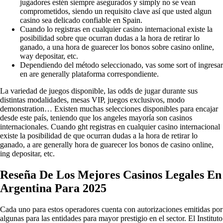
jugadores estén siempre asegurados y simply no se vean
comprometidos, siendo un requisito clave así que usted algun
casino sea delicado confiable en Spain.
Cuando lo registras en cualquier casino internacional existe la
posibilidad sobre que ocurran dudas a la hora de retirar lo
ganado, a una hora de guarecer los bonos sobre casino online,
way depositar, etc.
Dependiendo del método seleccionado, vas some sort of ingresar
en are generally plataforma correspondiente.
La variedad de juegos disponible, las odds de jugar durante sus
distintas modalidades, mesas VIP, juegos exclusivos, modo
demonstration… Existen muchas selecciones disponibles para encajar
desde este país, teniendo que los angeles mayoría son casinos
internacionales. Cuando ght registras en cualquier casino internacional
existe la posibilidad de que ocurran dudas a la hora de retirar lo
ganado, a are generally hora de guarecer los bonos de casino online,
ing depositar, etc.
Reseña De Los Mejores Casinos Legales En
Argentina Para 2025
Cada uno para estos operadores cuenta con autorizaciones emitidas por
algunas para las entidades para mayor prestigio en el sector. El Instituto