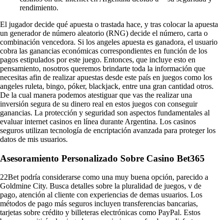
rendimiento.
El jugador decide qué apuesta o trastada hace, y tras colocar la apuesta
un generador de número aleatorio (RNG) decide el número, carta o
combinación vencedora. Si los angeles apuesta es ganadora, el usuario
cobra las ganancias económicas correspondientes en función de los
pagos estipulados por este juego. Entonces, que incluye esto en
pensamiento, nosotros queremos brindarte toda la información que
necesitas afin de realizar apuestas desde este país en juegos como los
angeles ruleta, bingo, póker, blackjack, entre una gran cantidad otros.
De la cual manera podemos atestiguar que vas the realizar una
inversión segura de su dinero real en estos juegos con conseguir
ganancias. La protección y seguridad son aspectos fundamentales al
evaluar internet casinos en línea durante Argentina. Los casinos
seguros utilizan tecnología de encriptación avanzada para proteger los
datos de mis usuarios.
Asesoramiento Personalizado Sobre Casino Bet365
22Bet podría considerarse como una muy buena opción, parecido a
Goldmine City. Busca detalles sobre la pluralidad de juegos, v de
pago, atención al cliente con experiencias de demas usuarios. Los
métodos de pago más seguros incluyen transferencias bancarias,
tarjetas sobre crédito y billeteras electrónicas como PayPal. Estos