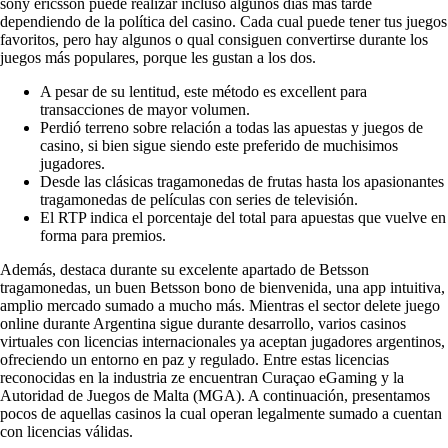
sony ericsson puede realizar incluso algunos días más tarde
dependiendo de la política del casino. Cada cual puede tener tus juegos
favoritos, pero hay algunos o qual consiguen convertirse durante los
juegos más populares, porque les gustan a los dos.
A pesar de su lentitud, este método es excellent para
transacciones de mayor volumen.
Perdió terreno sobre relación a todas las apuestas y juegos de
casino, si bien sigue siendo este preferido de muchisimos
jugadores.
Desde las clásicas tragamonedas de frutas hasta los apasionantes
tragamonedas de películas con series de televisión.
El RTP indica el porcentaje del total para apuestas que vuelve en
forma para premios.
Además, destaca durante su excelente apartado de Betsson
tragamonedas, un buen Betsson bono de bienvenida, una app intuitiva,
amplio mercado sumado a mucho más. Mientras el sector delete juego
online durante Argentina sigue durante desarrollo, varios casinos
virtuales con licencias internacionales ya aceptan jugadores argentinos,
ofreciendo un entorno en paz y regulado. Entre estas licencias
reconocidas en la industria ze encuentran Curaçao eGaming y la
Autoridad de Juegos de Malta (MGA). A continuación, presentamos
pocos de aquellas casinos la cual operan legalmente sumado a cuentan
con licencias válidas.