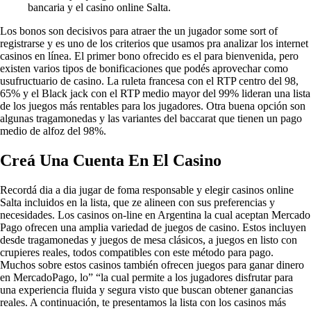
bancaria y el casino online Salta.
Los bonos son decisivos para atraer the un jugador some sort of
registrarse y es uno de los criterios que usamos pra analizar los internet
casinos en línea. El primer bono ofrecido es el para bienvenida, pero
existen varios tipos de bonificaciones que podés aprovechar como
usufructuario de casino. La ruleta francesa con el RTP centro del 98,
65% y el Black jack con el RTP medio mayor del 99% lideran una lista
de los juegos más rentables para los jugadores. Otra buena opción son
algunas tragamonedas y las variantes del baccarat que tienen un pago
medio de alfoz del 98%.
Creá Una Cuenta En El Casino
Recordá dia a dia jugar de foma responsable y elegir casinos online
Salta incluidos en la lista, que ze alineen con sus preferencias y
necesidades. Los casinos on-line en Argentina la cual aceptan Mercado
Pago ofrecen una amplia variedad de juegos de casino. Estos incluyen
desde tragamonedas y juegos de mesa clásicos, a juegos en listo con
crupieres reales, todos compatibles con este método para pago.
Muchos sobre estos casinos también ofrecen juegos para ganar dinero
en MercadoPago, lo” “la cual permite a los jugadores disfrutar para
una experiencia fluida y segura visto que buscan obtener ganancias
reales. A continuación, te presentamos la lista con los casinos más