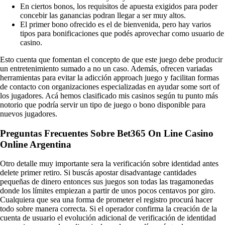
En ciertos bonos, los requisitos de apuesta exigidos para poder
concebir las ganancias podran llegar a ser muy altos.
El primer bono ofrecido es el de bienvenida, pero hay varios
tipos para bonificaciones que podés aprovechar como usuario de
casino.
Esto cuenta que fomentan el concepto de que este juego debe producir
un entretenimiento sumado a no un caso. Además, ofrecen variadas
herramientas para evitar la adicción approach juego y facilitan formas
de contacto con organizaciones especializadas en ayudar some sort of
los jugadores. Acá hemos clasificado mis casinos según tu punto más
notorio que podría servir un tipo de juego o bono disponible para
nuevos jugadores.
Preguntas Frecuentes Sobre Bet365 On Line Casino
Online Argentina
Otro detalle muy importante sera la verificación sobre identidad antes
delete primer retiro. Si buscás apostar disadvantage cantidades
pequeñas de dinero entonces sus juegos son todas las tragamonedas
donde los límites empiezan a partir de unos pocos centavos por giro.
Cualquiera que sea una forma de prometer el registro procurá hacer
todo sobre manera correcta. Si el operador confirma la creación de la
cuenta de usuario el evolución adicional de verificación de identidad