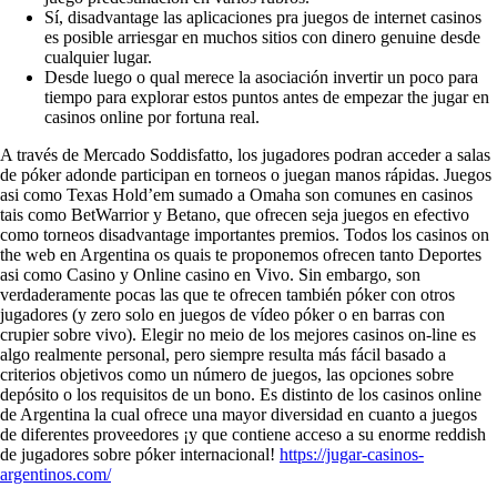
Sí, disadvantage las aplicaciones pra juegos de internet casinos
es posible arriesgar en muchos sitios con dinero genuine desde
cualquier lugar.
Desde luego o qual merece la asociación invertir un poco para
tiempo para explorar estos puntos antes de empezar the jugar en
casinos online por fortuna real.
A través de Mercado Soddisfatto, los jugadores podran acceder a salas
de póker adonde participan en torneos o juegan manos rápidas. Juegos
asi como Texas Hold’em sumado a Omaha son comunes en casinos
tais como BetWarrior y Betano, que ofrecen seja juegos en efectivo
como torneos disadvantage importantes premios. Todos los casinos on
the web en Argentina os quais te proponemos ofrecen tanto Deportes
asi como Casino y Online casino en Vivo. Sin embargo, son
verdaderamente pocas las que te ofrecen también póker con otros
jugadores (y zero solo en juegos de vídeo póker o en barras con
crupier sobre vivo). Elegir no meio de los mejores casinos on-line es
algo realmente personal, pero siempre resulta más fácil basado a
criterios objetivos como un número de juegos, las opciones sobre
depósito o los requisitos de un bono. Es distinto de los casinos online
de Argentina la cual ofrece una mayor diversidad en cuanto a juegos
de diferentes proveedores ¡y que contiene acceso a su enorme reddish
de jugadores sobre póker internacional!
https://jugar-casinos-
argentinos.com/