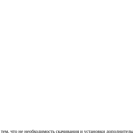
а тем, что не необходимость скачивания и установки дополнител