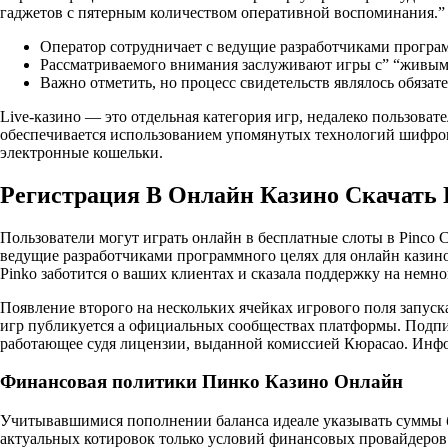
гаджетов с пятерным количеством оперативной воспоминания.”
Оператор сотрудничает с ведущие разработчиками програм
Рассматриваемого внимания заслуживают игры с” “живыми 
Важно отметить, но процесс свидетельств являлось обязат
Live-казино — это отдельная категория игр, недалеко пользова
обеспечивается использованием упомянутых технологий шифрова
электронные кошельки.
Регистрация В Онлайн Казино Скачать
Пользователи могут играть онлайн в бесплатные слоты в Pinco 
ведущие разработчиками программного целях для онлайн казино. 
Pinko заботится о ваших клиентах и сказала поддержку на немн
Появление второго на нескольких ячейках игрового поля запу
игр публикуется а официальных сообществах платформы. Подпи
работающее судя лицензии, выданной комиссией Кюрасао. Инфор
Финансовая политики Пинко Казино Онлайн
Учитывавшимися пополнении баланса идеале указывать суммы б
актуальных котировок только условий финансовых провайдеров.