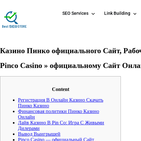
SEO Services
Link Building
Казино Пинко официального Сайт, Рабоч
Pinco Casino » официальному Сайт Онл
Content
Регистрация В Онлайн Казино Скачать
Пинко Казино
Финансовая политики Пинко Казино
Онлайн
Лайв Казино В Pin Co: Игра С Живыми
Дилерами
Вывод Выигрышей
Pinco Casino — официальный Сайт