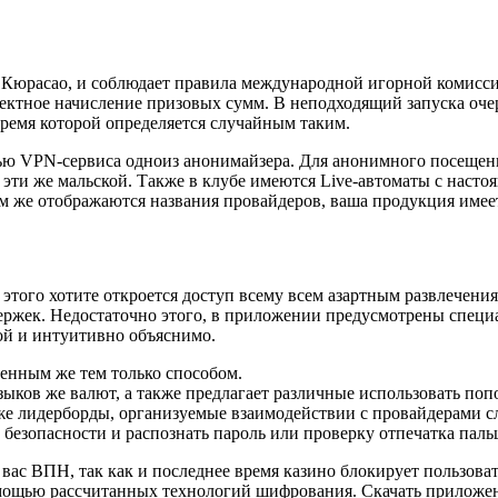
Кюрасао, и соблюдает правила международной игорной комисси
ректное начисление призовых сумм. В неподходящий запуска оче
время которой определяется случайным таким.
ью VPN-сервиса одноиз анонимайзера. Для анонимного посещен
эти же мальской. Также в клубе имеются Live-автоматы с насто
м же отображаются названия провайдеров, ваша продукция имеет
е этого хотите откроется доступ всему всем азартным развлече
держек. Недостаточно этого, в приложении предусмотрены специ
ой и интуитивно объяснимо.
енным же тем только способом.
зыков же валют, а также предлагает различные использовать поп
е лидерборды, организуемые взаимодействии с провайдерами с
безопасности и распознать пароль или проверку отпечатка пальц
ас ВПН, так как и последнее время казино блокирует пользоват
мощью рассчитанных технологий шифрования. Скачать приложе