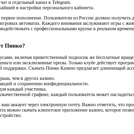
ат и отдельный канал в Telegram.
жайший в настройки персонального кабинета.
ервое пополнение. Пользователи из России должно получить до
х игровых автоматах. Каждого внимания заслуживают игры с жи
имодействовать с профессиональными крупье в реальном времен
От Пинко?
нусами, включая приветственный подносик же бесплатные вращ
деньги или эксклюзивные призы. Только клубе действует програ
й поддержки. Скачать Пинко Казино предлагает длиннющий ассор
рыш, чем в других казино.
закций и сохранению конфиденциальности.
 для каждый участника.
окачественной графике, каждый пользователь может насладитьс
 ваш аккаунт через электронную почту. Важно отметить, что пр
та можно скачать клиентское приложение казино, которое позвол
стройство.