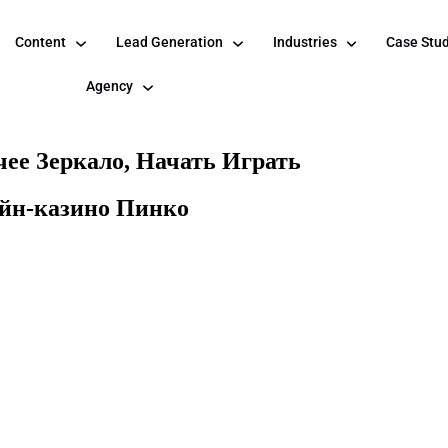
Content
Lead Generation
Industries
Case Stu
Agency
ее Зеркало, Начать Играть
айн-казино Пинко