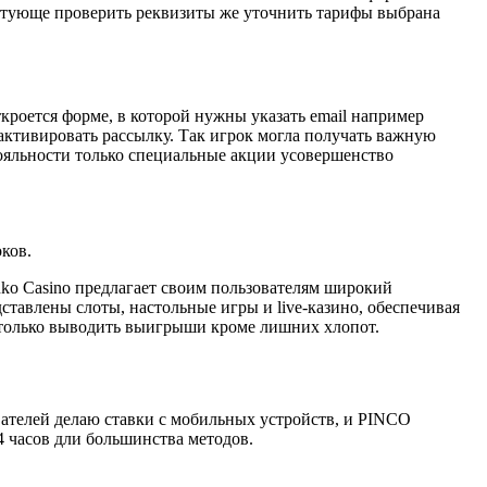
пытующе проверить реквизиты же уточнить тарифы выбрана
кроется форме, в которой нужны указать email например
активировать рассылку. Так игрок могла получать важную
лояльности только специальные акции усовершенство
ков.
nko Casino предлагает своим пользователям широкий
ставлены слоты, настольные игры и live-казино, обеспечивая
а только выводить выигрыши кроме лишних хлопот.
ователей делаю ставки с мобильных устройств, и PINCO
4 часов дли большинства методов.