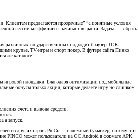
и. Клиентам предлагаются прозрачные” “а понятные условия
редной сессии коэффициент начинает вырасти. Задача ― забрать
ия различных государственнных подходит браузер TOR.
ящими крупье, TV-игры и спорт покер. В футере сайта Пинко
ся же каталоге.
ниям игровой площадки. Благодаря оптимизации под мобильные
альные бонусы только акции, которые делаете игру но слишком
олнения счета и вывода средств.
лотов.
а а запуск.
елей из других стран. PinCo — надежный букмекер, потому что
ние PINCO может пользователи на ОС Android в формате APK