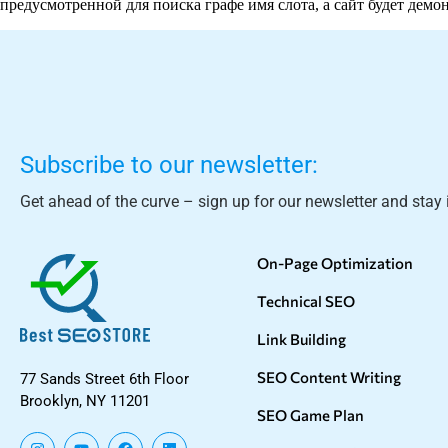
предусмотренной для поиска графе имя слота, а сайт будет демо
Subscribe to our newsletter:
Get ahead of the curve – sign up for our newsletter and stay
On-Page Optimization
Technical SEO
Link Building
SEO Content Writing
77 Sands Street 6th Floor
Brooklyn, NY 11201
SEO Game Plan