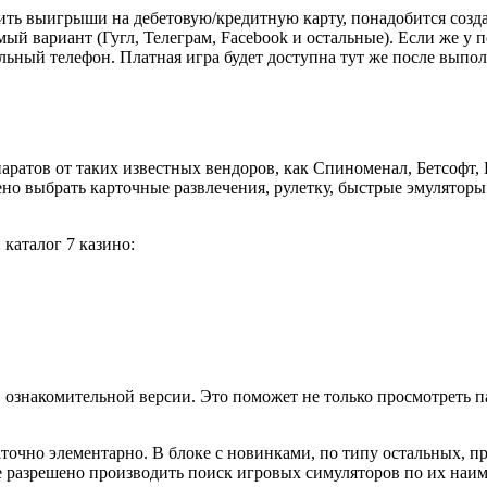
ить выигрыши на дебетовую/кредитную карту, понадобится созда
й вариант (Гугл, Телеграм, Facebook и остальные). Если же у п
льный телефон. Платная игра будет доступна тут же после выпо
атов от таких известных вендоров, как Спиноменал, Бетсофт, Га
ено выбрать карточные развлечения, рулетку, быстрые эмулятор
каталог 7 казино:
 ознакомительной версии. Это поможет не только просмотреть п
аточно элементарно. В блоке с новинками, по типу остальных, п
е разрешено производить поиск игровых симуляторов по их наим