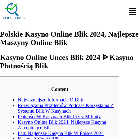
Polskie Kasyno Online Blik 2024, Najlepsze
Maszyny Online Blik
Kasyno Online Unces Blik 2024 ᐉ Kasyno
Płatnością Blik
Content
Najważniejsze Informacje O Blik
Rozwiązania Problemów Podczas Korzystania Z
Systemu Blik W Kasynach
Płatności W Kasynach Blik Przez Mifinity
Kasyno Online Blik 2024: Najlepsze Kasyna
Akceptujące Blik
Faq: Najlepsze Kasyna Blik W Polsce 2024
Kasyna Z Opcja Blik