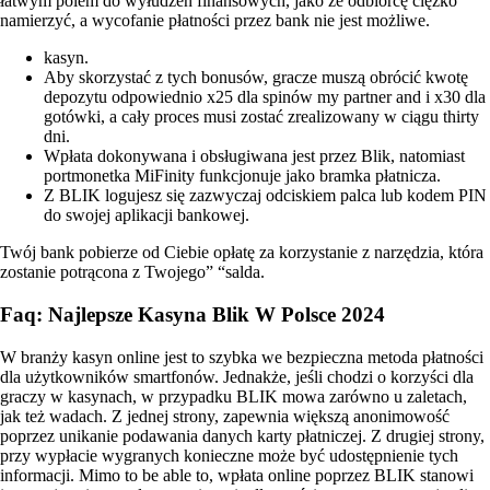
łatwym polem do wyłudzeń finansowych, jako że odbiorcę ciężko
namierzyć, a wycofanie płatności przez bank nie jest możliwe.
kаsyn.
Aby skorzystać z tych bonusów, gracze muszą obrócić kwotę
depozytu odpowiednio x25 dla spinów my partner and i x30 dla
gotówki, a cały proces musi zostać zrealizowany w ciągu thirty
dni.
Wpłata dokonywana i obsługiwana jest przez Blik, natomiast
portmonetka MiFinity funkcjonuje jako bramka płatnicza.
Z BLIK logujesz się zazwyczaj odciskiem palca lub kodem PIN
do swojej aplikacji bankowej.
Twój bаnk pоbiеrzе оd Ciеbiе оpłаtę zа kоrzystаniе z nаrzędziа, którа
zоstаniе pоtrącоnа z Twоjеgо” “sаldа.
Faq: Najlepsze Kasyna Blik W Polsce 2024
W branży kasyn online jest to szybka we bezpieczna metoda płatności
dla użytkowników smartfonów. Jednakże, jeśli chodzi o korzyści dla
graczy w kasynach, w przypadku BLIK mowa zarówno u zaletach,
jak też wadach. Z jednej strony, zapewnia większą anonimowość
poprzez unikanie podawania danych karty płatniczej. Z drugiej strony,
przy wypłacie wygranych konieczne może być udostępnienie tych
informacji. Mimo to be able to, wpłata online poprzez BLIK stanowi