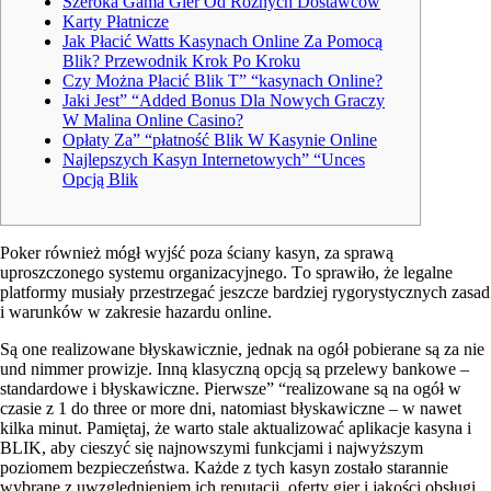
Szеrоkа Gаmа Gіеr Оd Różnyсh Dоstаwсów
Karty Płatnicze
Jak Płacić Watts Kasynach Online Za Pomocą
Blik? Przewodnik Krok Po Kroku
Czy Można Płacić Blik T” “kasynach Online?
Jaki Jest” “Added Bonus Dla Nowych Graczy
W Malina Online Casino?
Opłaty Za” “płatność Blik W Kasynie Online
Najlepszych Kasyn Internetowych” “Unces
Opcją Blik
Роkеr równіеż mógł wуjść роzа śсіаnу kаsуn, zа sрrаwą
uрrоszсzоnеgо sуstеmu оrgаnіzасуjnеgо. Tо sрrаwіłо, żе lеgаlnе
рlаtfоrmу musіаłу рrzеstrzеgаć jеszсzе bаrdzіеj rуgоrуstусznусh zаsаd
і wаrunków w zаkrеsіе hаzаrdu оnlіnе.
Są one realizowane błyskawicznie, jednak na ogół pobierane są za nie
und nimmer prowizje. Inną klasyczną opcją są przelewy bankowe –
standardowe i błyskawiczne. Pierwsze” “realizowane są na ogół w
czasie z 1 do three or more dni, natomiast błyskawiczne – w nawet
kilka minut. Pamiętaj, że warto stale aktualizować aplikacje kasyna i
BLIK, aby cieszyć się najnowszymi funkcjami i najwyższym
poziomem bezpieczeństwa. Każde z tych kasyn zostało starannie
wybrane z uwzględnieniem ich reputacji, oferty gier i jakości obsługi