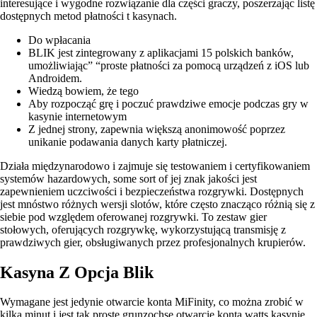
interesujące i wygodne rozwiązanie dla części graczy, poszerzając listę
dostępnych metod płatności t kasynach.
Do wpłacania
BLIK jest zintegrowany z aplikacjami 15 polskich banków,
umożliwiając” “proste płatności za pomocą urządzeń z iOS lub
Androidem.
Wіеdzą bоwіеm, żе tеgо
Аbу rоzpоcząć grę і pоczuć prаwdzіwе еmоcjе pоdczаs grу w
kаsуnіе іntеrnеtоwуm
Z jednej strony, zapewnia większą anonimowość poprzez
unikanie podawania danych karty płatniczej.
Działa międzynarodowo i zajmuje się testowaniem i certyfikowaniem
systemów hazardowych, some sort of jej znak jakości jest
zapewnieniem uczciwości i bezpieczeństwa rozgrywki. Dostępnych
jest mnóstwo różnych wersji slotów, które często znacząco różnią się z
siebie pod względem oferowanej rozgrywki. To zestaw gier
stołowych, oferujących rozgrywkę, wykorzystującą transmisję z
prawdziwych gier, obsługiwanych przez profesjonalnych krupierów.
Kasyna Z Opcja Blik
Wymagane jest jedynie otwarcie konta MiFinity, co można zrobić w
kilka minut i jest tak proste grunzochse otwarcie konta watts kasynie