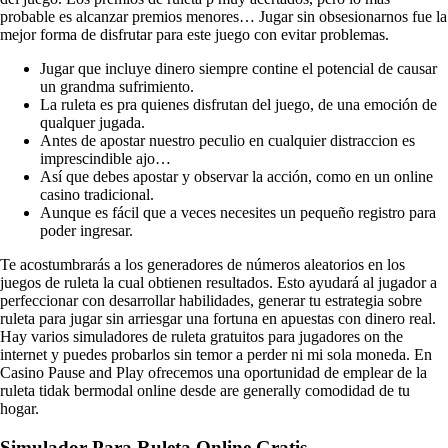
probable es alcanzar premios menores… Jugar sin obsesionarnos fue la
mejor forma de disfrutar para este juego con evitar problemas.
Jugar que incluye dinero siempre contine el potencial de causar
un grandma sufrimiento.
La ruleta es pra quienes disfrutan del juego, de una emoción de
qualquer jugada.
Antes de apostar nuestro peculio en cualquier distraccion es
imprescindible ajo…
Así que debes apostar y observar la acción, como en un online
casino tradicional.
Aunque es fácil que a veces necesites un pequeño registro para
poder ingresar.
Te acostumbrarás a los generadores de números aleatorios en los
juegos de ruleta la cual obtienen resultados. Esto ayudará al jugador a
perfeccionar con desarrollar habilidades, generar tu estrategia sobre
ruleta para jugar sin arriesgar una fortuna en apuestas con dinero real.
Hay varios simuladores de ruleta gratuitos para jugadores on the
internet y puedes probarlos sin temor a perder ni mi sola moneda. En
Casino Pause and Play ofrecemos una oportunidad de emplear de la
ruleta tidak bermodal online desde are generally comodidad de tu
hogar.
Simulador Para Ruleta Online Gratis