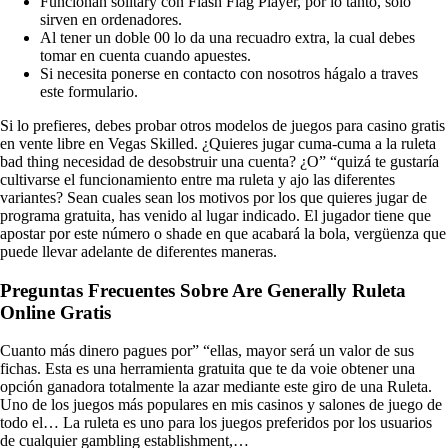
Funcionan solitary con Flash Flag Player, por lo tanto, solo
sirven en ordenadores.
Al tener un doble 00 lo da una recuadro extra, la cual debes
tomar en cuenta cuando apuestes.
Si necesita ponerse en contacto con nosotros hágalo a traves
este formulario.
Si lo prefieres, debes probar otros modelos de juegos para casino gratis
en vente libre en Vegas Skilled. ¿Quieres jugar cuma-cuma a la ruleta
bad thing necesidad de desobstruir una cuenta? ¿O” “quizá te gustaría
cultivarse el funcionamiento entre ma ruleta y ajo las diferentes
variantes? Sean cuales sean los motivos por los que quieres jugar de
programa gratuita, has venido al lugar indicado. El jugador tiene que
apostar por este número o shade en que acabará la bola, vergüenza que
puede llevar adelante de diferentes maneras.
Preguntas Frecuentes Sobre Are Generally Ruleta
Online Gratis
Cuanto más dinero pagues por” “ellas, mayor será un valor de sus
fichas. Esta es una herramienta gratuita que te da voie obtener una
opción ganadora totalmente la azar mediante este giro de una Ruleta.
Uno de los juegos más populares en mis casinos y salones de juego de
todo el… La ruleta es uno para los juegos preferidos por los usuarios
de cualquier gambling establishment,…