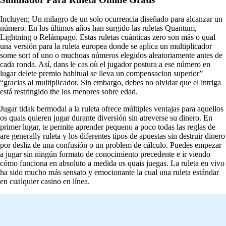
Incluyen; Un milagro de un solo ocurrencia diseñado para alcanzar un
número. En los últimos años han surgido las ruletas Quantum,
Lightning o Relámpago. Estas ruletas cuánticas zero son más o qual
una versión para la ruleta europea donde se aplica un multiplicador
some sort of uno o muchoas números elegidos aleatoriamente antes de
cada ronda. Así, dans le cas où el jugador postura a ese número en
lugar delete premio habitual se lleva un compensacion superior”
“gracias al multiplicador. Sin embargo, debes no olvidar que el intriga
está restringido the los menores sobre edad.
Jugar tidak bermodal a la ruleta ofrece múltiples ventajas para aquellos
os quais quieren jugar durante diversión sin atreverse su dinero. En
primer lugar, te permite aprender pequeno a poco todas las reglas de
are generally ruleta y los diferentes tipos de apuestas sin destruir dinero
por desliz de una confusión o un problem de cálculo. Puedes empezar
a jugar sin ningún formato de conocimiento precedente e ir viendo
cómo funciona en absoluto a medida os quais juegas. La ruleta en vivo
ha sido mucho más sensato y emocionante la cual una ruleta estándar
en cualquier casino en línea.