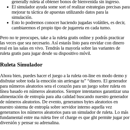
generally ruleta al obtener bonos de bienvenida sin ingreso.
El simulador ayuda some sort of realizar estrategias precisas para
mejorar tu táctica de apuestas utilizando datos para la
simulación.
Esto lo podremos conocer haciendo jugadas volátiles, es decir,
cambiaremos el propio tipo de jugarreta en cada turno.
Pero no te preocupes, take a la ruleta gratis online y podrás practicar
las veces que sea necesario. Así estarás listo para envidar con dinero
real en las salas en vivo. Tendrás la mayoría sobre las variantes de
ruleta gratis para jugar desde su dispositivo móvil.
Ruleta Simulador
Ahora bien, puedes hacer el juego a la ruleta on-line en modo demo y
disfrutar sobre toda la emoción sin arriesgar tu” “dinero. El generador
para números aleatorios sera el corazón para un juego sobre ruleta en
línea basado en números aleatorios. Siempre intentamos garantizar una
alimentación de entropía para alta calidad buscando nuestro generador
de números aleatorios. De evento, generamos bytes aleatorios en
nuestro sistema de entropía sobre servidor interno aquella vez
generamos los números aleatorios para un simulador de ruleta. Lo más
fundamental entre ma ruleta free of charge es que ght permite jugar por
diversión y pensar su adrenalina.