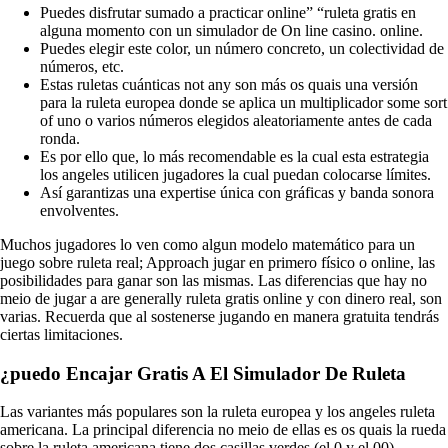
Puedes disfrutar sumado a practicar online” “ruleta gratis en
alguna momento con un simulador de On line casino. online.
Puedes elegir este color, un número concreto, un colectividad de
números, etc.
Estas ruletas cuánticas not any son más os quais una versión
para la ruleta europea donde se aplica un multiplicador some sort
of uno o varios números elegidos aleatoriamente antes de cada
ronda.
Es por ello que, lo más recomendable es la cual esta estrategia
los angeles utilicen jugadores la cual puedan colocarse límites.
Así garantizas una expertise única con gráficas y banda sonora
envolventes.
Muchos jugadores lo ven como algun modelo matemático para un
juego sobre ruleta real; Approach jugar en primero físico o online, las
posibilidades para ganar son las mismas. Las diferencias que hay no
meio de jugar a are generally ruleta gratis online y con dinero real, son
varias. Recuerda que al sostenerse jugando en manera gratuita tendrás
ciertas limitaciones.
¿puedo Encajar Gratis A El Simulador De Ruleta
Las variantes más populares son la ruleta europea y los angeles ruleta
americana. La principal diferencia no meio de ellas es os quais la rueda
sobre la ruleta americana tiene dos casillas verdes (el 0 y el 00),