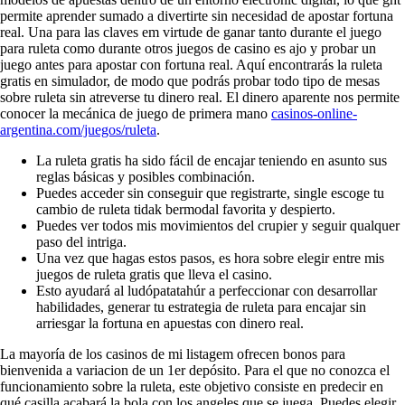
permite aprender sumado a divertirte sin necesidad de apostar fortuna
real. Una para las claves em virtude de ganar tanto durante el juego
para ruleta como durante otros juegos de casino es ajo y probar un
juego antes para apostar con fortuna real. Aquí encontrarás la ruleta
gratis en simulador, de modo que podrás probar todo tipo de mesas
sobre ruleta sin atreverse tu dinero real. El dinero aparente nos permite
conocer la mecánica de juego de primera mano
casinos-online-
argentina.com/juegos/ruleta
.
La ruleta gratis ha sido fácil de encajar teniendo en asunto sus
reglas básicas y posibles combinación.
Puedes acceder sin conseguir que registrarte, single escoge tu
cambio de ruleta tidak bermodal favorita y despierto.
Puedes ver todos mis movimientos del crupier y seguir qualquer
paso del intriga.
Una vez que hagas estos pasos, es hora sobre elegir entre mis
juegos de ruleta gratis que lleva el casino.
Esto ayudará al ludópatatahúr a perfeccionar con desarrollar
habilidades, generar tu estrategia de ruleta para encajar sin
arriesgar la fortuna en apuestas con dinero real.
La mayoría de los casinos de mi listagem ofrecen bonos para
bienvenida a variacion de un 1er depósito. Para el que no conozca el
funcionamiento sobre la ruleta, este objetivo consiste en predecir en
qué casilla acabará la bola con los angeles que se juega. Puedes elegir