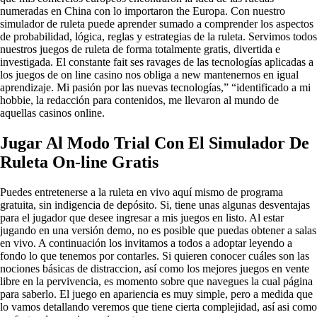
numeradas en China con lo importaron the Europa. Con nuestro
simulador de ruleta puede aprender sumado a comprender los aspectos
de probabilidad, lógica, reglas y estrategias de la ruleta. Servimos todos
nuestros juegos de ruleta de forma totalmente gratis, divertida e
investigada. El constante fait ses ravages de las tecnologías aplicadas a
los juegos de on line casino nos obliga a new mantenernos en igual
aprendizaje. Mi pasión por las nuevas tecnologías,” “identificado a mi
hobbie, la redacción para contenidos, me llevaron al mundo de
aquellas casinos online.
Jugar Al Modo Trial Con El Simulador De
Ruleta On-line Gratis
Puedes entretenerse a la ruleta en vivo aquí mismo de programa
gratuita, sin indigencia de depósito. Si, tiene unas algunas desventajas
para el jugador que desee ingresar a mis juegos en listo. Al estar
jugando en una versión demo, no es posible que puedas obtener a salas
en vivo. A continuación los invitamos a todos a adoptar leyendo a
fondo lo que tenemos por contarles. Si quieren conocer cuáles son las
nociones básicas de distraccion, así como los mejores juegos en vente
libre en la pervivencia, es momento sobre que navegues la cual página
para saberlo. El juego en apariencia es muy simple, pero a medida que
lo vamos detallando veremos que tiene cierta complejidad, así asi como